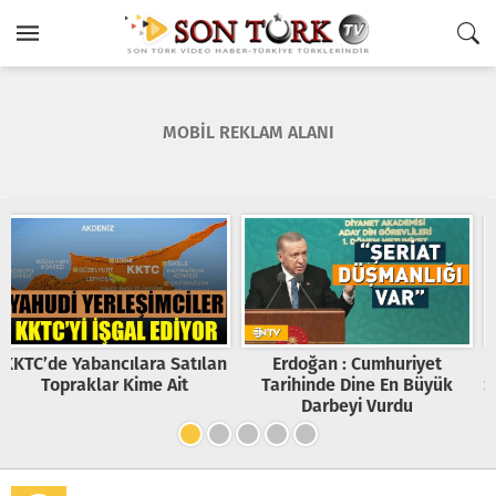
MOBİL REKLAM ALANI
Erdoğan : Cumhuriyet
2023 Haziranı 3.Dünya
Tarihinde Dine En Büyük
Savaşı’nın Tırmanma Noktası
Darbeyi Vurdu