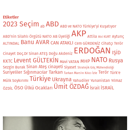
Etiketler
2023 Seçim
ABD
ab
ABD ve NATO Türkiye’yi Kuşatıyor
AKP
ABD’nin Silahlı Örgütü NATO
AB Üyeliği
Attila
Aytunç
Atıl KURT
Banu AVAR
CAN ATAKLI
ALTINDAL
Cem GÜRDENİZ
Cihatçı Terör
ERDOĞAN
IŞİD
Cinayet
Doç.Dr Sinan ATEŞ
Doğu Akdeniz
NATO
Levent GÜLTEKİN
Rusya
MHP
KKTC
Mavi VATAN
Sinan Ateş cinayeti
Sezgin Burak
Siyaset
Stratejik Göç Mühendisliği
Tarkan
Suriyeliler
Sığınmacılar
Terör
Türk'e
Tarkan Mars'ın Kılıcı İzle
Türkiye
Ukrayna
Mülk Soykırımı
Yahudiler
Yunanistan
Yılmaz
Ümit ÖZDAĞ
ÖSO
Ülkü Ocakları
İSRAİL
İsrail
ÖZDİL