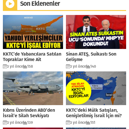
Son Eklenenler
KKTC’de Yabancılara Satılan
Sinan ATEŞ, Suikastı Son
Topraklar Kime Ait
Gelişme
3 yıl önce
158
3 yıl önce
140
Kıbrıs Üzerinden ABD’den
KKTC’deki Mülk Satışları,
İsrail’e Silah Sevkiyatı
Genişletilmiş İsrail İçin mi?
3 yıl önce
139
3 yıl önce
151