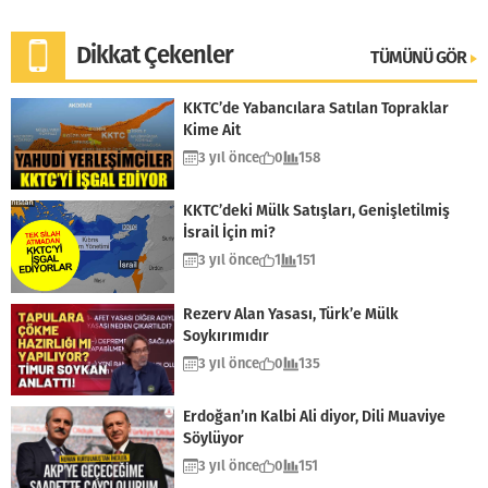
Dikkat Çekenler
TÜMÜNÜ GÖR
KKTC’de Yabancılara Satılan Topraklar
Kime Ait
3 yıl önce
0
158
KKTC’deki Mülk Satışları, Genişletilmiş
İsrail İçin mi?
3 yıl önce
1
151
Rezerv Alan Yasası, Türk’e Mülk
Soykırımıdır
3 yıl önce
0
135
Erdoğan’ın Kalbi Ali diyor, Dili Muaviye
Söylüyor
3 yıl önce
0
151