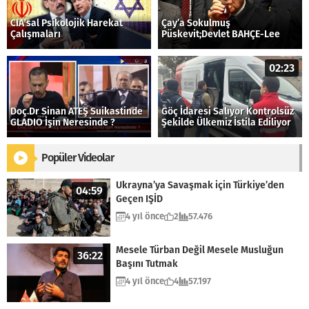
CIA’sal Psikolojik Harekat
Çay’a Sokulmuş
Çalışmaları
Püskevit;Devlet BAHÇE-Lee
02:23
Doç.Dr Sinan ATEŞ Suikastinde
Göç İdaresi Salıyor Kontrolsüz
GLADIO İşin Neresinde ?
Şekilde Ülkemiz İstila Ediliyor
Popüler Videolar
Ukrayna’ya Savaşmak için Türkiye’den
04:59
Geçen IŞİD
4 yıl önce
2
57.476
Mesele Türban Değil Mesele Musluğun
36:22
Başını Tutmak
4 yıl önce
4
57.197