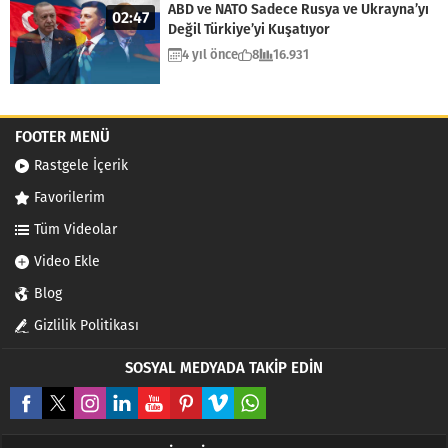
ABD ve NATO Sadece Rusya ve Ukrayna’yı
02:47
Değil Türkiye’yi Kuşatıyor
4 yıl önce
8
16.931
FOOTER MENÜ
Rastgele İçerik
Favorilerim
Tüm Videolar
Video Ekle
Blog
Gizlilik Politikası
SOSYAL MEDYADA TAKİP EDİN