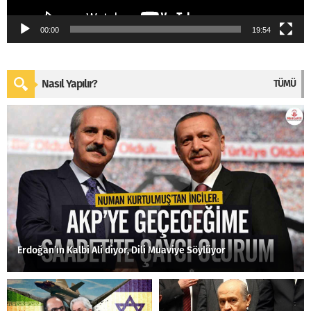
00:00
19:54
Nasıl Yapılır?
TÜMÜ
Erdoğan’ın Kalbi Ali diyor, Dili Muaviye Söylüyor