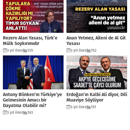
Rezerv Alan Yasası, Türk’e
Anan Yetmez, Aileni de Al Git
Mülk Soykırımıdır
Yasası
3 yıl önce
135
3 yıl önce
152
Antony Blinken’ın Türkiye’ye
Erdoğan’ın Kalbi Ali diyor, Dili
Gelmesinin Amacı bir
Muaviye Söylüyor
Dayatma Olabilir mi?
3 yıl önce
151
3 yıl önce
163