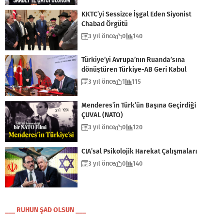
KKTC’yi Sessizce İşgal Eden Siyonist
Chabad Örgütü
3 yıl önce
0
140
Türkiye’yi Avrupa’nın Ruanda’sına
dönüştüren Türkiye-AB Geri Kabul
Anlaşması
3 yıl önce
1
115
Menderes’in Türk’ün Başına Geçirdiği
ÇUVAL (NATO)
3 yıl önce
0
120
CIA’sal Psikolojik Harekat Çalışmaları
3 yıl önce
0
140
___ RUHUN ŞAD OLSUN ___