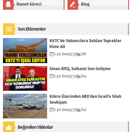
İhanet Süreci
Blog
Son Eklenenler
KKTC’de Yabancılara Satılan Topraklar
Kime Ait
3 yıl önce
0
161
Sinan ATEŞ, Suikastı Son Gelişme
3 yıl önce
0
142
Kıbrıs Üzerinden ABD’den İsrail’e Silah
Sevkiyatı
3 yıl önce
0
142
Beğenilen Videolar