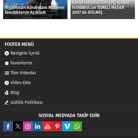
Kanal İstanbul Gerçeği KANAL
Afganistan Kürdistanı Resmen
İSTANBUL’un TEMELİ MEĞER
Tanıdıklarını Açıkladı
2007 de ATILMIŞ
FOOTER MENÜ
Rastgele İçerik
Favorilerim
Tüm Videolar
Video Ekle
Blog
Gizlilik Politikası
SOSYAL MEDYADA TAKİP EDİN