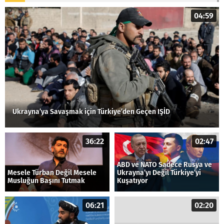
04:59
Ukrayna’ya Savaşmak için Türkiye’den Geçen IŞİD
36:22
02:47
ABD ve NATO Sadece Rusya ve
Mesele Türban Değil Mesele
Ukrayna’yı Değil Türkiye’yi
Musluğun Başını Tutmak
Kuşatıyor
06:21
02:20