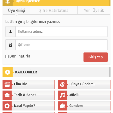
Üyeli̇k İşlemleri̇
Üye Girişi
Şifre Hatırlatma
Yeni Üyelik
Lütfen giriş bilgilerinizi yazınız.
Beni hatırla
KATEGORİLER
Film İzle
Dünya Gündemi
Tarih & Sanat
Müzik
Nasıl Yapılır?
Gündem