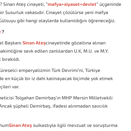
 Sinan Ateş cinayeti, “
mafya+siyaset+devlet
” üçgeninde
i bir Susurluk vakasıdır. Cinayet çözülürse yeni mafya
n Gülsuyu gibi hangi olaylarda kullanıldığını öğreneceğiz.
e
?
nel Başkanı
Sinan Ateş
cinayetinde gözaltına alınan
akimliğine sevk edilen zanlılardan U.K, M.U. ve M.Y.
 bırakıldı.
Küreselci emperyalizmin Türk Devrimi’ni, Türkiye
ride en küçük bir iz dahi kalmayacak biçimde yok etmek
ileri var.
eticisi Tolgahan Demirbaş’ın MHP Mersin Milletvekili
ı Ancak şüpheli Demirbaş, ifadesi alınmadan savcılık
rhum
Sinan Ateş
suikastıyla ilgili mevzuat ve soruşturma