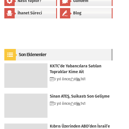
Nasıl Yapılır?
Gündem
İhanet Süreci
Blog
Son Eklenenler
KKTC’de Yabancılara Satılan
Topraklar Kime Ait
3 yıl önce
0
161
Sinan ATEŞ, Suikastı Son Gelişme
3 yıl önce
0
141
Kıbrıs Üzerinden ABD’den İsrail’e