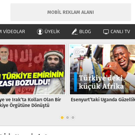
MOBİL REKLAM ALANI
 VIDEOLAR
ÜYELIK
BLOG
CANLI TV
taki Uganda Güzellik Yarışması
Erdoğan’ın Bel Bağladığı 