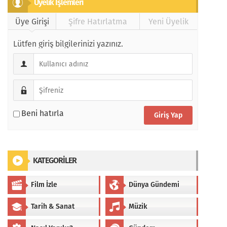
Üyeli̇k İşlemleri̇
Üye Girişi
Şifre Hatırlatma
Yeni Üyelik
Lütfen giriş bilgilerinizi yazınız.
Beni hatırla
KATEGORİLER
Film İzle
Dünya Gündemi
Tarih & Sanat
Müzik