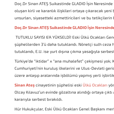
Doç.Dr Sinan ATEŞ Suikastinde GLADIO İşin Neresinde ?
oluşan kirli ve karanlık ilişkileri ortaya çıkaracak yen
unsurları, siyasetteki azmettiricileri ve bu tetikçileri
Doç.Dr Sinan ATEŞ Suikastinde GLADIO İşin Neresind
TUTUKLU SAYISI 6’A YÜKSELDİ! Eski Ülkü Ocakları Ge
şüphelilerden 3’ü daha tutuklandı. Nönetçi sulh ceza h
tutuklandı, E.U. ise yurt dışına çıkma yasağıyla serbest
Türkiye’de “iktidar” x “ana muhalefet” çekişmesi yok; 
Cumhuriyeti’nin kuruluş ilkelerini ve Ulus-Devleti ge
üzere anlaşıp aralarında işbölümü yapmış yerli işbirlikç
Sinan Ateş
cinayetinin şüphelisi eski
Ülkü Ocakları
yön
Olcay Kılavuz’un evinde gözaltına alındığı ortaya çıkt
kararıyla serbest bırakıldı.
Hür Hukukçular, Eski Ülkü Ocakları Genel Başkanı me