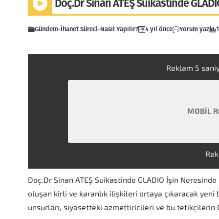
Doç.Dr Sinan ATEŞ Suikastinde GLADI
Gündem
-
İhanet Süreci
-
Nasıl Yapılır?
4 yıl önce
Yorum yaz
Reklam
4
sani
MOBİL R
Rek
Doç.Dr Sinan ATEŞ Suikastinde GLADIO İşin Neresinde 
oluşan kirli ve karanlık ilişkileri ortaya çıkaracak yen
unsurları, siyasetteki azmettiricileri ve bu tetikçileri