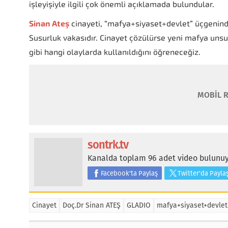
işleyişiyle ilgili çok önemli açıklamada bulundular.
Sinan Ateş
cinayeti, “mafya+siyaset+devlet” üçgeninde o
Susurluk vakasıdır. Cinayet çözülürse yeni mafya unsurl
gibi hangi olaylarda kullanıldığını öğreneceğiz.
MOBİL R
sontrk.tv
Kanalda toplam 96 adet video bulunuy
Facebook'ta Paylaş
Twitter'da Payla
Cinayet
Doç.Dr Sinan ATEŞ
GLADIO
mafya+siyaset+devlet