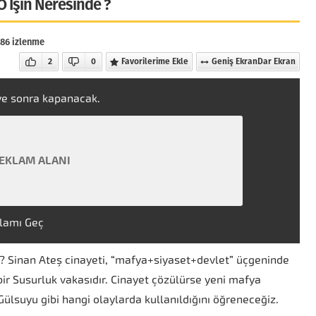
O İşin Neresinde ?
186 izlenme
2
0
Favorilerime Ekle
Geniş Ekran
Dar Ekran
ye sonra kapanacak.
EKLAM ALANI
lamı Geç
? Sinan Ateş cinayeti, “mafya+siyaset+devlet” üçgeninde
i bir Susurluk vakasıdır. Cinayet çözülürse yeni mafya
n Gülsuyu gibi hangi olaylarda kullanıldığını öğreneceğiz.