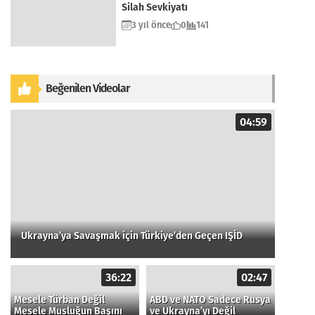
Silah Sevkiyatı
3 yıl önce
0
141
Beğenilen Videolar
04:59
Ukrayna’ya Savaşmak için Türkiye’den Geçen IŞİD
36:22
02:47
Mesele Türban Değil
ABD ve NATO Sadece Rusya
Mesele Musluğun Başını
ve Ukrayna’yı Değil