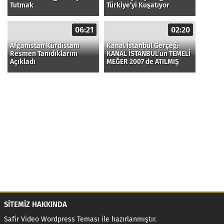
Tutmak
Türkiye’yi Kuşatıyor
06:21
02:20
Afganistan Kürdistanı
Kanal İstanbul Gerçeği
Resmen Tanıdıklarını
KANAL İSTANBUL’un TEMELİ
Açıkladı
MEĞER 2007 de ATILMIŞ
SİTEMİZ HAKKINDA
Safir Video Wordpress Teması
ile hazırlanmıştır.