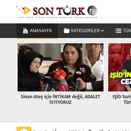
ANASAYFA
KATEGORILER
TÜM
DALET
IŞİD Suriye ve Irak’ta Kolları Olan Bir
Esenyurt’
Türkiye Örgütüne Dönüştü