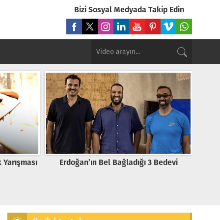
Bizi Sosyal Medyada Takip Edin
3 Bedevi
ABD Türkiye’ye Karşı Yunanistan’ı Neden
Tü
Destekliyor
dö