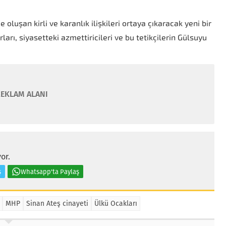
luşan kirli ve karanlık ilişkileri ortaya çıkaracak yeni bir
arı, siyasetteki azmettiricileri ve bu tetikçilerin Gülsuyu
EKLAM ALANI
or.
ş
Whatsapp'ta Paylaş
MHP
Sinan Ateş cinayeti
Ülkü Ocakları