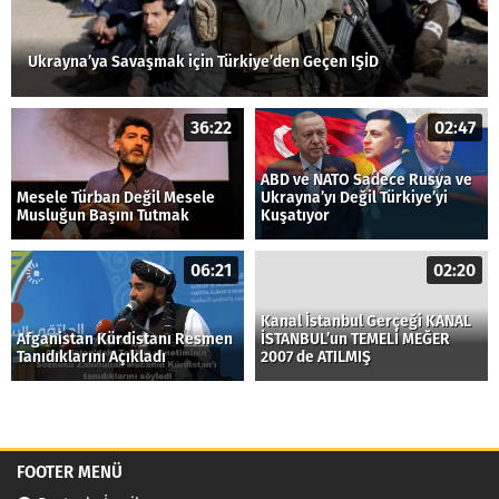
Ukrayna’ya Savaşmak için Türkiye’den Geçen IŞİD
36:22
02:47
ABD ve NATO Sadece Rusya ve
Mesele Türban Değil Mesele
Ukrayna’yı Değil Türkiye’yi
Musluğun Başını Tutmak
Kuşatıyor
06:21
02:20
Kanal İstanbul Gerçeği KANAL
Afganistan Kürdistanı Resmen
İSTANBUL’un TEMELİ MEĞER
Tanıdıklarını Açıkladı
2007 de ATILMIŞ
FOOTER MENÜ