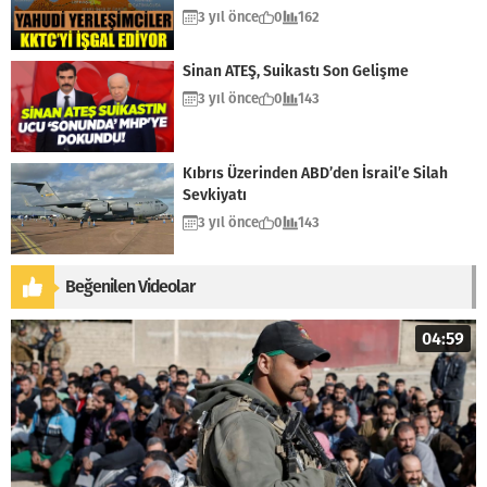
3 yıl önce
0
162
Sinan ATEŞ, Suikastı Son Gelişme
3 yıl önce
0
143
Kıbrıs Üzerinden ABD’den İsrail’e Silah
Sevkiyatı
3 yıl önce
0
143
Beğenilen Videolar
04:59