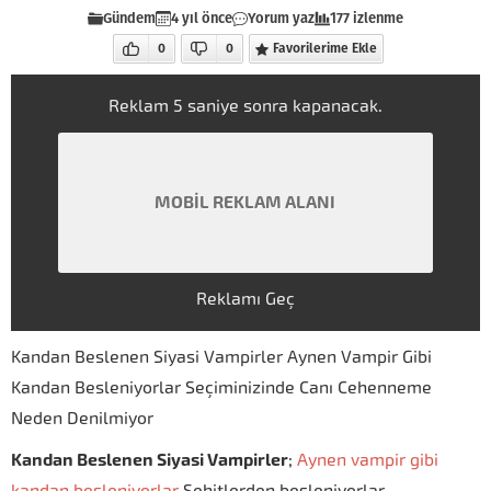
Gündem
4 yıl önce
Yorum yaz
177 izlenme
0
0
Favorilerime Ekle
Reklam
4
saniye sonra kapanacak.
MOBİL REKLAM ALANI
Reklamı Geç
Kandan Beslenen Siyasi Vampirler Aynen Vampir Gibi
Kandan Besleniyorlar Seçiminizinde Canı Cehenneme
Neden Denilmiyor
Kandan Beslenen Siyasi Vampirler
;
Aynen vampir gibi
kandan besleniyorlar
Şehitlerden besleniyorlar