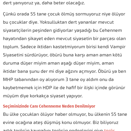
dert yanıyoruz ya, daha beter olacağız.
Çünkü orada 55 tane çocuk ölmüş sormuyoruz niye ölüyor
bu çocuklar diye. Yoksulluktan dert yananlar mevcut
siyasetçilerin peşinden gidiyorlar yaşadığı bu Cehennem
hayatından şikayet eden mevcut siyasetin bir parçası olan
toplum. Sadece iktidarı kastetmiyorum birisi kendi Vampir
Siyasetini sürdürüyor, öbürü buna karşı aman aman kötü
duruma düşer miyim aman aşağı düşer miyim, aman
iktidar bana şunu der mi diye ağzını açmıyor. Öbürü ya ben
MHP tabanından oy alıyorum 3 tane oy aldım onu da
kaybetmemek için HDP ile de hafif bir ilişki içinde görünür
müyüm diye korkakça siyaset yapıyor.
Seçiminizinde Canı Cehenneme Neden Denilmiyor
Bu ülke çocukları ölüyor haber olmuyor, bu ülkenin 55 tane
evine ocağına ateş düşmüş konu olmuyor. Biz biliyoruz
artık terörün kaynağını terörün nedenlerini niye
terör