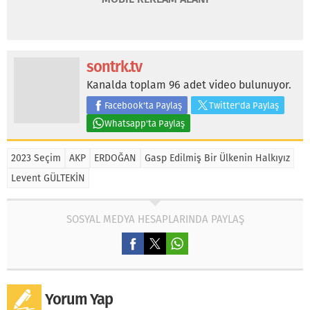
sontrk.tv
Kanalda toplam 96 adet video bulunuyor.
Facebook'ta Paylaş
Twitter'da Paylaş
Whatsapp'ta Paylaş
2023 Seçim
AKP
ERDOĞAN
Gasp Edilmiş Bir Ülkenin Halkıyız
Levent GÜLTEKİN
SOSYAL MEDYA HESAPLARINDA PAYLAŞ
Yorum Yap