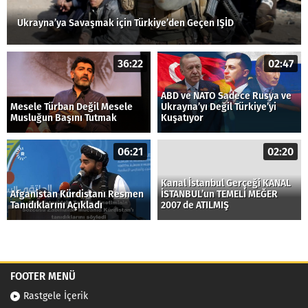
Ukrayna’ya Savaşmak için Türkiye’den Geçen IŞİD
36:22
02:47
ABD ve NATO Sadece Rusya ve
Mesele Türban Değil Mesele
Ukrayna’yı Değil Türkiye’yi
Musluğun Başını Tutmak
Kuşatıyor
06:21
02:20
Kanal İstanbul Gerçeği KANAL
Afganistan Kürdistanı Resmen
İSTANBUL’un TEMELİ MEĞER
Tanıdıklarını Açıkladı
2007 de ATILMIŞ
FOOTER MENÜ
Rastgele İçerik