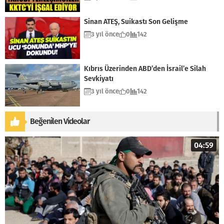
Sinan ATEŞ, Suikastı Son Gelişme
3 yıl önce
0
142
Kıbrıs Üzerinden ABD’den İsrail’e Silah
Sevkiyatı
3 yıl önce
0
142
Beğenilen Videolar
04:59