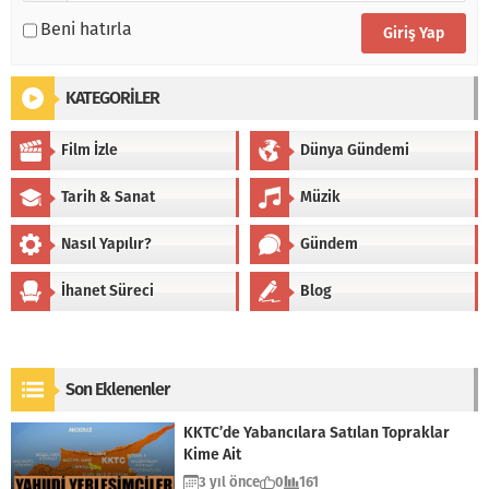
Beni hatırla
KATEGORİLER
Film İzle
Dünya Gündemi
Tarih & Sanat
Müzik
Nasıl Yapılır?
Gündem
İhanet Süreci
Blog
Son Eklenenler
KKTC’de Yabancılara Satılan Topraklar
Kime Ait
3 yıl önce
0
161