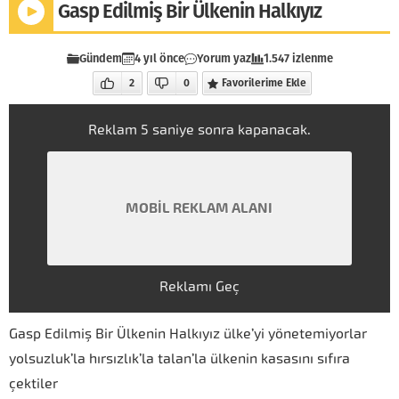
Gasp Edilmiş Bir Ülkenin Halkıyız
Gündem
4 yıl önce
Yorum yaz
1.547 izlenme
2
0
Favorilerime Ekle
Reklam
5
saniye sonra kapanacak.
MOBİL REKLAM ALANI
Reklamı Geç
Gasp Edilmiş Bir Ülkenin Halkıyız ülke’yi yönetemiyorlar
yolsuzluk’la hırsızlık’la talan’la ülkenin kasasını sıfıra
çektiler