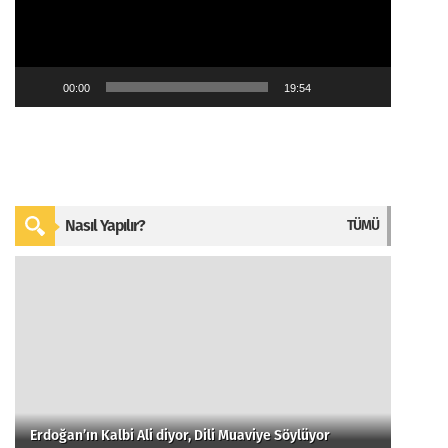
00:00
19:54
Nasıl Yapılır?
TÜMÜ
Erdoğan’ın Kalbi Ali diyor, Dili Muaviye Söylüyor