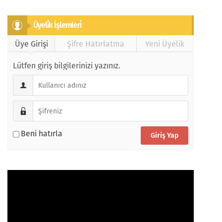
Üyeli̇k İşlemleri̇
Üye Girişi
Şifre Hatırlatma
Yeni Üyelik
Lütfen giriş bilgilerinizi yazınız.
Beni hatırla
Video
oynatıcı