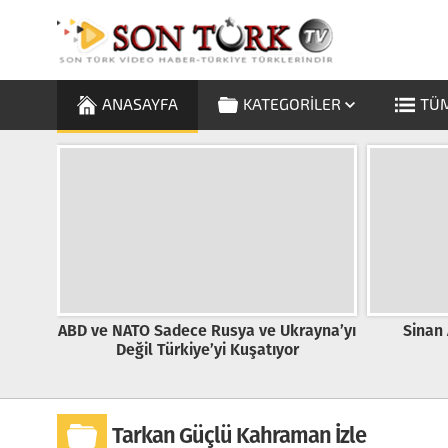
ANASAYFA
KATEGORILER
TÜM
O Sadece Rusya ve Ukrayna’yı
Sinan Ateş’siz İlk Buruk
il Türkiye’yi Kuşatıyor
Tarkan Güçlü Kahraman İzle