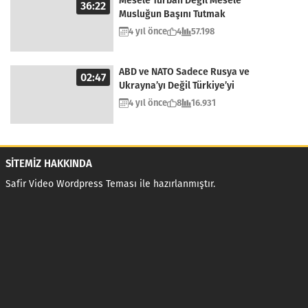
Mesele Türban Değil Mesele
36:22
Musluğun Başını Tutmak
4 yıl önce
4
57.198
ABD ve NATO Sadece Rusya ve
02:47
Ukrayna’yı Değil Türkiye’yi
Kuşatıyor
4 yıl önce
8
16.931
SİTEMİZ HAKKINDA
Safir Video Wordpress Teması
ile hazırlanmıştır.