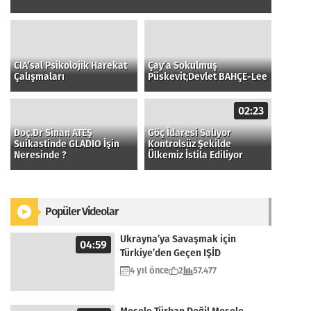
CIA’sal Psikolojik Harekat
Çay’a Sokulmuş
Çalışmaları
Püskevit;Devlet BAHÇE-Lee
02:23
Doç.Dr Sinan ATEŞ
Göç İdaresi Salıyor
Suikastinde GLADIO İşin
Kontrolsüz Şekilde
Neresinde ?
Ülkemiz İstila Ediliyor
Popüler Videolar
Ukrayna’ya Savaşmak için
04:59
Türkiye’den Geçen IŞİD
4 yıl önce
2
57.477