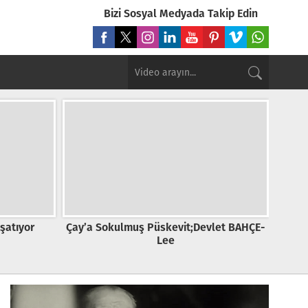
Bizi Sosyal Medyada Takip Edin
 Sokulmuş Püskevit;Devlet BAHÇE-
Türkiye’de Seçim ve
Lee
3.Paylaşım Savaşı, Çok