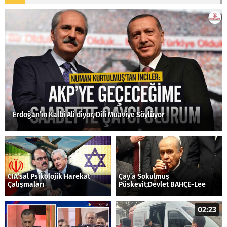
Erdoğan’ın Kalbi Ali diyor, Dili Muaviye Söylüyor
CIA’sal Psikolojik Harekat
Çay’a Sokulmuş
Çalışmaları
Püskevit;Devlet BAHÇE-Lee
02:23