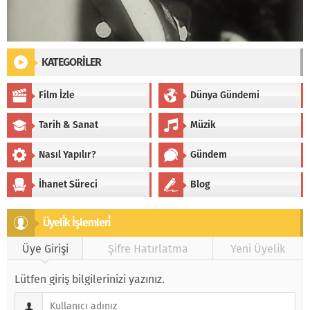
KATEGORİLER
Film İzle
Dünya Gündemi
Tarih & Sanat
Müzik
Nasıl Yapılır?
Gündem
İhanet Süreci
Blog
Üyeli̇k İşlemleri̇
Üye Girişi
Şifre Hatırlatma
Yeni Üyelik
Lütfen giriş bilgilerinizi yazınız.