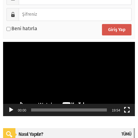
Beni hatırla
Video
oynatıcı
00:00
19:54
Nasıl Yapılır?
TÜMÜ