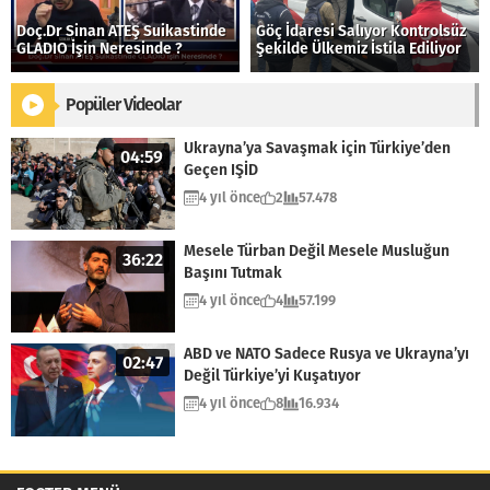
Doç.Dr Sinan ATEŞ Suikastinde
Göç İdaresi Salıyor Kontrolsüz
GLADIO İşin Neresinde ?
Şekilde Ülkemiz İstila Ediliyor
Popüler Videolar
Ukrayna’ya Savaşmak için Türkiye’den
04:59
Geçen IŞİD
4 yıl önce
2
57.478
Mesele Türban Değil Mesele Musluğun
36:22
Başını Tutmak
4 yıl önce
4
57.199
ABD ve NATO Sadece Rusya ve Ukrayna’yı
02:47
Değil Türkiye’yi Kuşatıyor
4 yıl önce
8
16.934