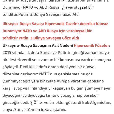
Ukrayna-Rusya Savaşı Hipersonik Füzeler Amerika Kansız
Duramıyor NATO ve ABD Rusya için varoluşsal bir
tehdittir.Putin 3.Dünya Savaşını Göze Aldı
Ukrayna-Rusya Savaşı Hipersonik Füzeler Amerika Kansız
Duramıyor NATO ve ABD Rusya için varoluşsal bir
tehdittir.Putin 3.Dünya Savaşını Göze Aldı
Ukrayna-Rusya Savaşının Asıl Nedeni
Hipersonik Füzeler
;
2015 yılında ilk defa Suriye’ye Putin’in girdiği zaman oraya
bir destek verdi ve o zaman bir konuşması vardı o konuşma
şöyleydi. Dedi ki ilk defa orada dedi yeni bir dünya
düzenine geçiyoruz NATO’nun genişlemesine göz
yummayacağız yeni bir kukla Avrupa yaratma çabasına
karşı İsveç ve Finlandiya yı kapsayan bu genişlemeye hayır
diyeceğim ve diyeceğiz kimle diyeceğiz hep beraber
gireceğiz dedi. ŞİÖ ile ve örnekler gösterdi Irak Afganistan,
Libya ,Suriye ,Yemen iç savaşlarını.