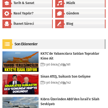
Tarih & Sanat
Müzik
Nasıl Yapılır?
Gündem
İhanet Süreci
Blog
Son Eklenenler
KKTC’de Yabancılara Satılan Topraklar
Kime Ait
3 yıl önce
0
161
Sinan ATEŞ, Suikastı Son Gelişme
3 yıl önce
0
142
Kıbrıs Üzerinden ABD’den İsrail’e Silah
Sevkiyatı