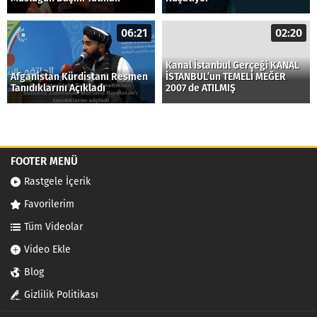
06:21
02:20
Kanal İstanbul Gerçeği KANAL
Afganistan Kürdistanı Resmen
İSTANBUL’un TEMELİ MEĞER
Tanıdıklarını Açıkladı
2007 de ATILMIŞ
FOOTER MENÜ
Rastgele İçerik
Favorilerim
Tüm Videolar
Video Ekle
Blog
Gizlilik Politikası