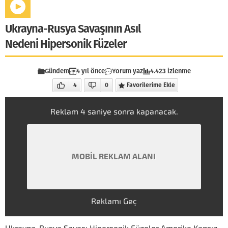
Ukrayna-Rusya Savaşının Asıl
Nedeni Hipersonik Füzeler
Gündem
4 yıl önce
Yorum yaz
4.423 izlenme
4
0
Favorilerime Ekle
Reklam
4
saniye sonra kapanacak.
MOBİL REKLAM ALANI
Reklamı Geç