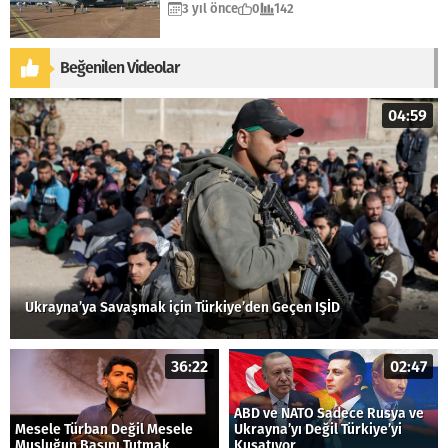
3 yıl önce
0
142
Beğenilen Videolar
04:59
Ukrayna’ya Savaşmak için Türkiye’den Geçen IŞİD
36:22
02:47
ABD ve NATO Sadece Rusya ve
Mesele Türban Değil Mesele
Ukrayna’yı Değil Türkiye’yi
Musluğun Başını Tutmak
Kuşatıyor