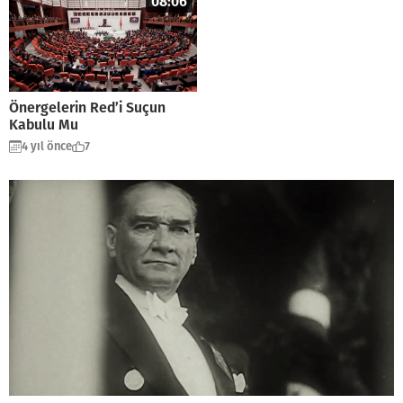
08:06
Önergelerin Red’i Suçun
Kabulu Mu
4 yıl önce
7