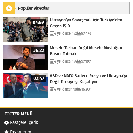
Popüler Videolar
Ukrayna’ya Savaşmak için Türkiye’den
04:59
Geçen IŞİD
4 yıl önce
2
57.476
Mesele Türban Değil Mesele Musluğun
36:22
Başını Tutmak
4 yıl önce
4
57.197
ABD ve NATO Sadece Rusya ve Ukrayna’yı
02:47
Değil Türkiye’yi Kuşatıyor
4 yıl önce
8
16.931
FOOTER MENÜ
Rastgele İçerik
Favorilerim