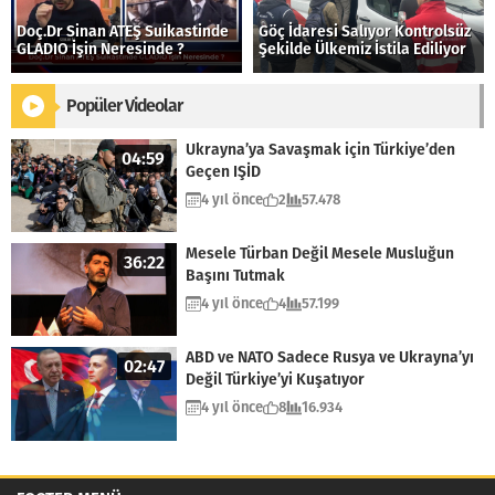
Doç.Dr Sinan ATEŞ Suikastinde
Göç İdaresi Salıyor Kontrolsüz
GLADIO İşin Neresinde ?
Şekilde Ülkemiz İstila Ediliyor
Popüler Videolar
Ukrayna’ya Savaşmak için Türkiye’den
04:59
Geçen IŞİD
4 yıl önce
2
57.478
Mesele Türban Değil Mesele Musluğun
36:22
Başını Tutmak
4 yıl önce
4
57.199
ABD ve NATO Sadece Rusya ve Ukrayna’yı
02:47
Değil Türkiye’yi Kuşatıyor
4 yıl önce
8
16.934