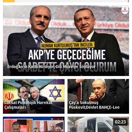
Erdoğan’ın Kalbi Ali diyor, Dili Muaviye Söylüyor
CIA’sal Psikolojik Harekat
Çay’a Sokulmuş
Çalışmaları
Püskevit;Devlet BAHÇE-Lee
02:23