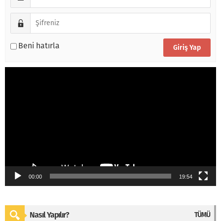
Beni hatırla
Video
oynatıcı
00:00
19:54
Nasıl Yapılır?
TÜMÜ