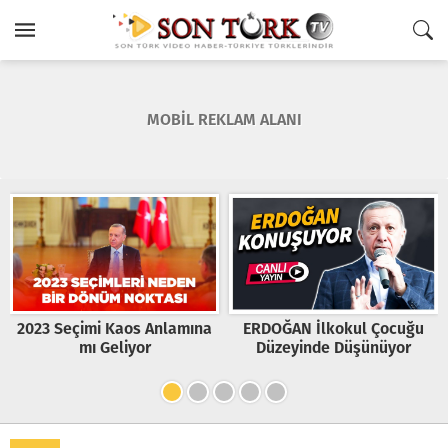
MOBİL REKLAM ALANI
ERDOĞAN İlkokul Çocuğu
Bize Kader Diyen Adam Beş
Düzeyinde Düşünüyor
Yüz Korumayla Geziyor