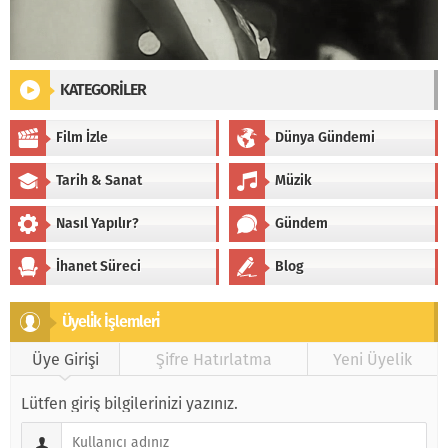
KATEGORİLER
Film İzle
Dünya Gündemi
Tarih & Sanat
Müzik
Nasıl Yapılır?
Gündem
İhanet Süreci
Blog
Üyeli̇k İşlemleri̇
Üye Girişi
Şifre Hatırlatma
Yeni Üyelik
Lütfen giriş bilgilerinizi yazınız.