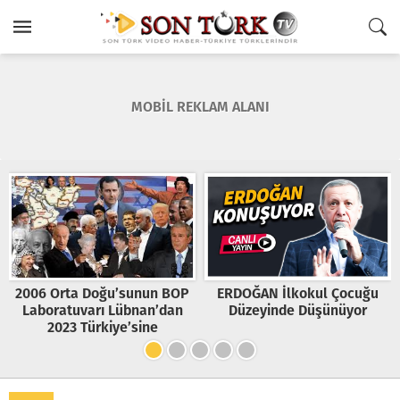
MOBİL REKLAM ALANI
u’sunun BOP
ERDOĞAN İlkokul Çocuğu
Türk Milletinde 
 Lübnan’dan
Düzeyinde Düşünüyor
Rahatlık ve La
ye’sine