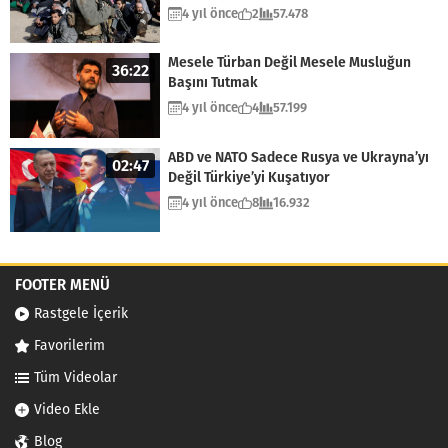
4 yıl önce
2
57.478
Mesele Türban Değil Mesele Musluğun
36:22
Başını Tutmak
4 yıl önce
4
57.199
ABD ve NATO Sadece Rusya ve Ukrayna’yı
02:47
Değil Türkiye’yi Kuşatıyor
4 yıl önce
8
16.932
FOOTER MENÜ
Rastgele İçerik
Favorilerim
Tüm Videolar
Video Ekle
Blog