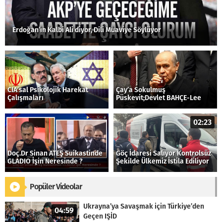
Erdoğan’ın Kalbi Ali diyor, Dili Muaviye Söylüyor
CIA’sal Psikolojik Harekat
Çay’a Sokulmuş
Çalışmaları
Püskevit;Devlet BAHÇE-Lee
02:23
Doç.Dr Sinan ATEŞ Suikastinde
Göç İdaresi Salıyor Kontrolsüz
GLADIO İşin Neresinde ?
Şekilde Ülkemiz İstila Ediliyor
Popüler Videolar
Ukrayna’ya Savaşmak için Türkiye’den
04:59
Geçen IŞİD