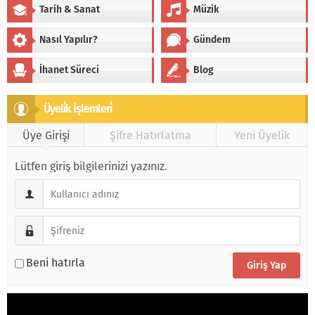
Tarih & Sanat
Müzik
Nasıl Yapılır?
Gündem
İhanet Süreci
Blog
Üyeli̇k İşlemleri̇
Üye Girişi
Şifre Hatırlatma
Yeni Üyelik
Lütfen giriş bilgilerinizi yazınız.
Beni hatırla
Video
oynatıcı