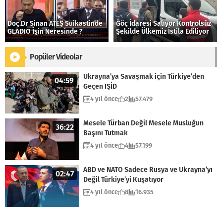
Doç.Dr Sinan ATEŞ Suikastinde
Göç İdaresi Salıyor Kontrolsüz
GLADIO İşin Neresinde ?
Şekilde Ülkemiz İstila Ediliyor
Popüler Videolar
Ukrayna’ya Savaşmak için Türkiye’den
04:59
Geçen IŞİD
4 yıl önce
2
57.479
Mesele Türban Değil Mesele Musluğun
36:22
Başını Tutmak
4 yıl önce
4
57.199
ABD ve NATO Sadece Rusya ve Ukrayna’yı
02:47
Değil Türkiye’yi Kuşatıyor
4 yıl önce
8
16.935