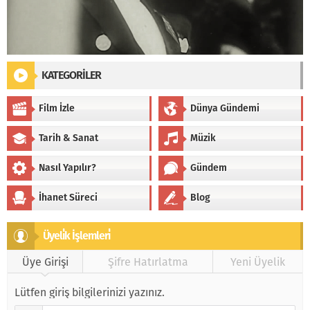
KATEGORİLER
Film İzle
Dünya Gündemi
Tarih & Sanat
Müzik
Nasıl Yapılır?
Gündem
İhanet Süreci
Blog
Üyeli̇k İşlemleri̇
Üye Girişi
Şifre Hatırlatma
Yeni Üyelik
Lütfen giriş bilgilerinizi yazınız.