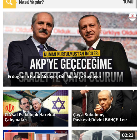
Nasıl Yapılır?
TÜMÜ
Erdoğan’ın Kalbi Ali diyor, Dili Muaviye Söylüyor
CIA’sal Psikolojik Harekat
Çay’a Sokulmuş
Çalışmaları
Püskevit;Devlet BAHÇE-Lee
02:23