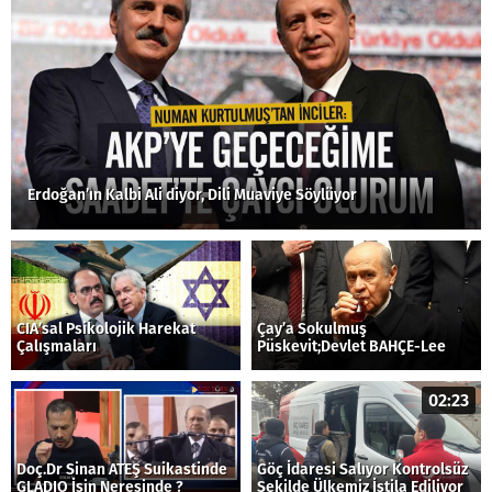
Erdoğan’ın Kalbi Ali diyor, Dili Muaviye Söylüyor
CIA’sal Psikolojik Harekat
Çay’a Sokulmuş
Çalışmaları
Püskevit;Devlet BAHÇE-Lee
02:23
Doç.Dr Sinan ATEŞ Suikastinde
Göç İdaresi Salıyor Kontrolsüz
GLADIO İşin Neresinde ?
Şekilde Ülkemiz İstila Ediliyor