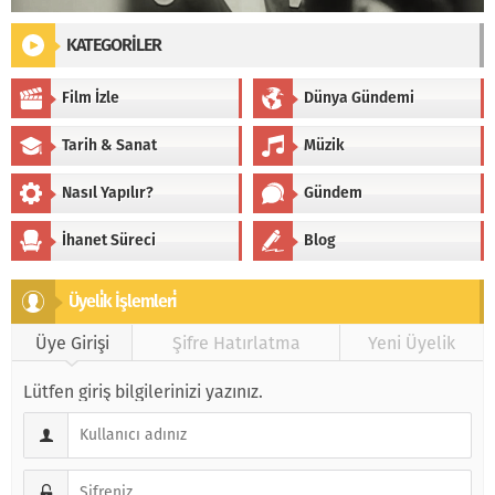
KATEGORİLER
Film İzle
Dünya Gündemi
Tarih & Sanat
Müzik
Nasıl Yapılır?
Gündem
İhanet Süreci
Blog
Üyeli̇k İşlemleri̇
Üye Girişi
Şifre Hatırlatma
Yeni Üyelik
Lütfen giriş bilgilerinizi yazınız.