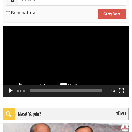
Beni hatırla
Video
oynatıcı
00:00
19:54
Nasıl Yapılır?
TÜMÜ