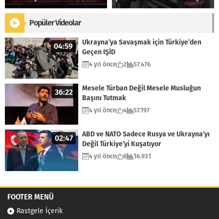
Popüler Videolar
Ukrayna’ya Savaşmak için Türkiye’den
04:59
Geçen IŞİD
4 yıl önce
2
57.476
Mesele Türban Değil Mesele Musluğun
36:22
Başını Tutmak
4 yıl önce
4
57.197
ABD ve NATO Sadece Rusya ve Ukrayna’yı
02:47
Değil Türkiye’yi Kuşatıyor
4 yıl önce
8
16.931
FOOTER MENÜ
Rastgele İçerik