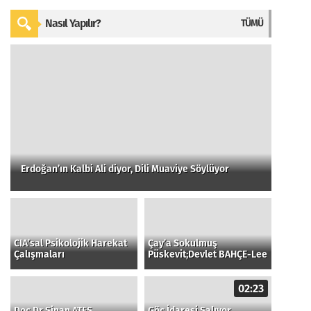
Nasıl Yapılır?
TÜMÜ
Erdoğan’ın Kalbi Ali diyor, Dili Muaviye Söylüyor
CIA’sal Psikolojik Harekat
Çay’a Sokulmuş
Çalışmaları
Püskevit;Devlet BAHÇE-Lee
02:23
Doç.Dr Sinan ATEŞ
Göç İdaresi Salıyor