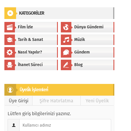
KATEGORİLER
Film İzle
Dünya Gündemi
Tarih & Sanat
Müzik
Nasıl Yapılır?
Gündem
İhanet Süreci
Blog
Üyeli̇k İşlemleri̇
Üye Girişi
Şifre Hatırlatma
Yeni Üyelik
Lütfen giriş bilgilerinizi yazınız.