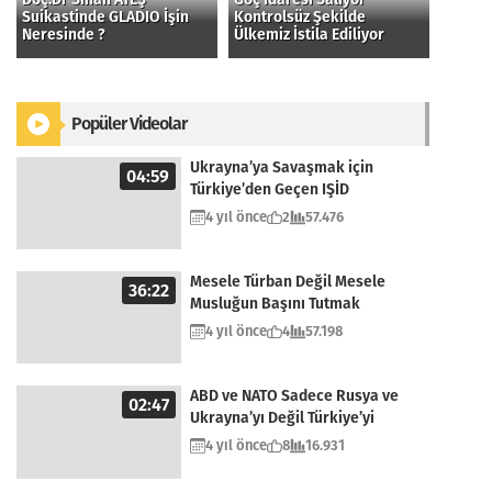
Suikastinde GLADIO İşin
Kontrolsüz Şekilde
Neresinde ?
Ülkemiz İstila Ediliyor
Popüler Videolar
Ukrayna’ya Savaşmak için
04:59
Türkiye’den Geçen IŞİD
4 yıl önce
2
57.476
Mesele Türban Değil Mesele
36:22
Musluğun Başını Tutmak
4 yıl önce
4
57.198
ABD ve NATO Sadece Rusya ve
02:47
Ukrayna’yı Değil Türkiye’yi
Kuşatıyor
4 yıl önce
8
16.931