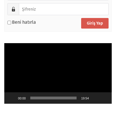
Beni hatırla
Video
oynatıcı
00:00
19:54