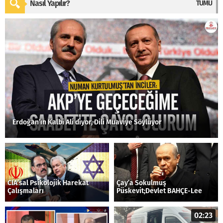
Nasıl Yapılır?
TÜMÜ
Erdoğan’ın Kalbi Ali diyor, Dili Muaviye Söylüyor
CIA’sal Psikolojik Harekat
Çay’a Sokulmuş
Çalışmaları
Püskevit;Devlet BAHÇE-Lee
02:23