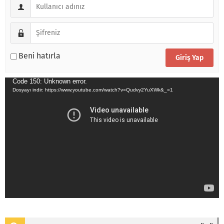
Beni hatırla
Video
Code 150: Unknown error.
oynatıcı
Dosyayı indir: https://www.youtube.com/watch?v=Qudvy2YuXWk&_=1