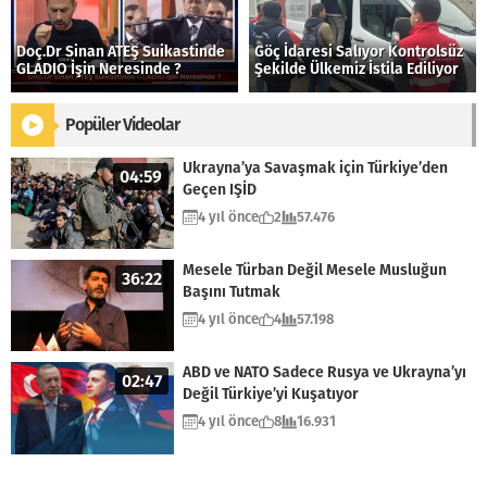
Doç.Dr Sinan ATEŞ Suikastinde
Göç İdaresi Salıyor Kontrolsüz
GLADIO İşin Neresinde ?
Şekilde Ülkemiz İstila Ediliyor
Popüler Videolar
Ukrayna’ya Savaşmak için Türkiye’den
04:59
Geçen IŞİD
4 yıl önce
2
57.476
Mesele Türban Değil Mesele Musluğun
36:22
Başını Tutmak
4 yıl önce
4
57.198
ABD ve NATO Sadece Rusya ve Ukrayna’yı
02:47
Değil Türkiye’yi Kuşatıyor
4 yıl önce
8
16.931